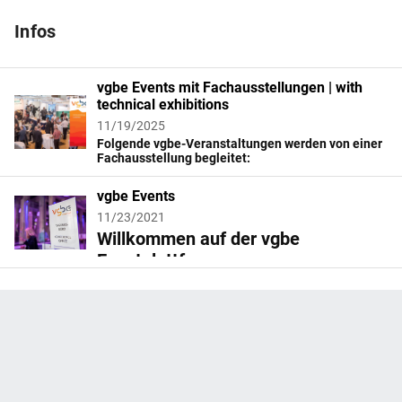
Infos
vgbe Events mit Fachausstellungen | with
technical exhibitions
11/19/2025
Folgende vgbe-Veranstaltungen werden von einer
Fachausstellung begleitet:
The following vgbe events will be accompanied by
a technical exhibition:
vgbe Events
11/23/2021
DIHKW 2026: Energieversorgung
Willkommen auf der vgbe
Deutschlands – im Wandel zur CO2-armen
Eventplattform
Erzeugung
Welcome to the vgbe event
22. und 23. April 2026 in Potsdam
platform
KELI 2026 - Elektro-, Leit- und
Zur vgbe Homepage gelangen Sie
hier
Informationstechnik in der Energieversorgung
Please find the vgbe website
here
19. bis 21. Mai 2026 in Mannheim