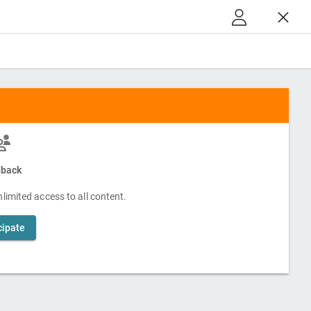
back
limited access to all content.
cipate