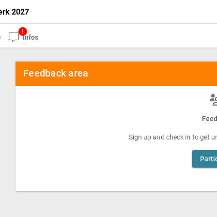
erk 2027
e
Infos
Feedback area
Feed
Sign up and check in to get un
Parti