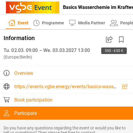
Basics Wasserchemie im Kraftw
Event
Programme
Media Partner
Peopl
Information
Tu. 02.03. 09:00 – We. 03.03.2027 13:00
550 - 650 €
(Europe/Berlin)
Overview
https://events.vgbe.energy/events/basics-wasserchemie-im-kraftwerk/30536/5SFN3
Book participation
Participate
Do you have any questions regarding the event or would you like to
tell us something? Then please feel free to contact: