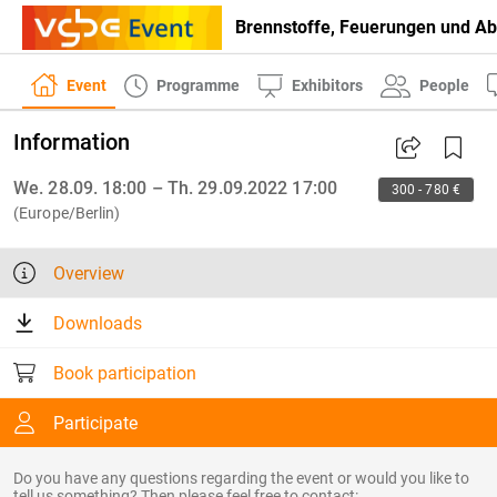
Brennstoffe, Feuerungen und A
Event
Programme
Exhibitors
People
Information
We. 28.09. 18:00 – Th. 29.09.2022 17:00
300 - 780 €
(Europe/Berlin)
Overview
Downloads
Book participation
Participate
Do you have any questions regarding the event or would you like to
tell us something? Then please feel free to contact: