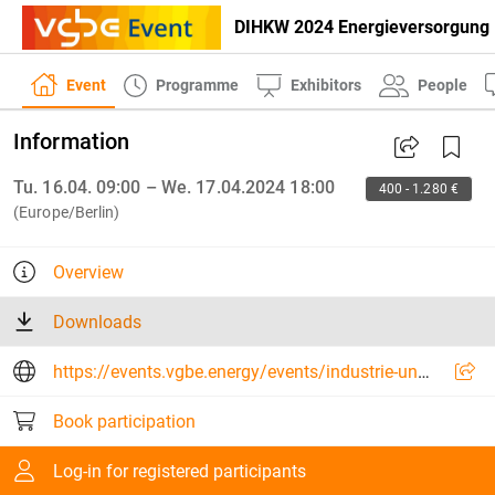
DIHKW 2024 Energieversorgung 
Event
Programme
Exhibitors
People
Information
Tu. 16.04. 09:00 – We. 17.04.2024 18:00
400 - 1.280 €
(Europe/Berlin)
Overview
Downloads
https://events.vgbe.energy/events/industrie-und-heizkraft-werke--konventionelle-dampferzeugungsprozesse-und-betriebsfuehrung-2024/11490/VC2CK/info
Book participation
Log-in for registered participants