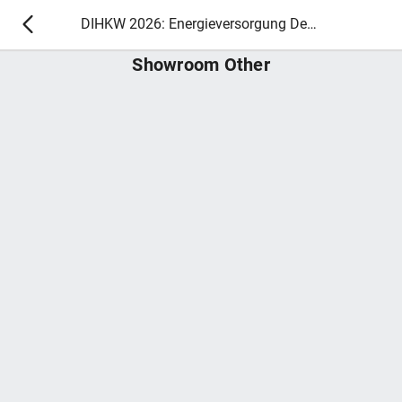
DIHKW 2026: Energieversorgung Deutschlands – im Wandel zur CO2-armen Erzeugung
Showroom Other