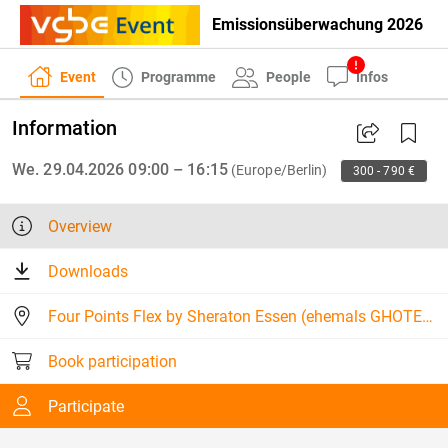
Emissionsüberwachung 2026
Event
Programme
People
Infos
Information
We. 29.04.2026 09:00 – 16:15
(Europe/Berlin)
300 - 790 €
Overview
Downloads
Four Points Flex by Sheraton Essen (ehemals GHOTEL hotel & living Essen)
Book participation
Participate