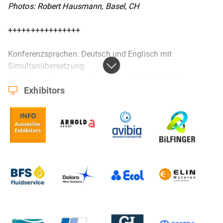
Photos: Robert Hausmann, Basel, CH
++++++++++++++++
Konferenzsprachen: Deutsch und Englisch mit
Simultanübersetzung.
Conference languages: German and English with
Exhibitors
simultaneous translation
Das Programm finden Sie
hier
! | You can find the
program
here
!
Die Einladung finden Sie im
Downloadbereich
! | You can
find the invitation in the
download area
!
----------
Das vgbe Technische Komitee „Dampfturbinen“ lädt zur
nächsten vgbe | Fachtagung „Dampfturbinen und
Dampfturbinenbetrieb“ in das Maritim Hotel &