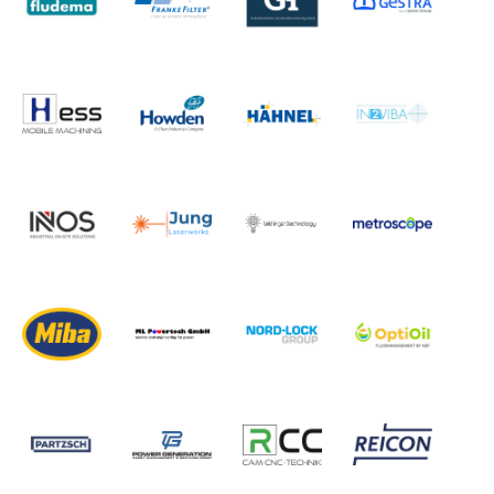
Internationales Congress Center nach Dresden ein.
Unter dem Motto
„Dampfturbinen im Wandel des
Betriebsregimes“
sind Fachleute dazu eingeladen, den
Erfahrungs-, Erkenntnis- und Gedankenaustausch zu
intensivieren.
Die Fachtagung ist dabei mit einem verstärkten Fokus auf
den fachlichen Austausch aller Teilnehmenden (Hersteller,
Planer, Betreiber, Versicherer und alle an der Technik und
deren Umfeld interessierte Fachleute, Forscher und
Verantwortungsträger) untereinander geplant, der mit
Themen-Cafés zu verschiedenen Fachthemen unterstützt
werden soll.
Die Themenschwerpunkte liegen unter anderem bei:
Herausforderungen für den Betrieb
Umgang mit Befunden/ Instandhaltungsstrategien bei