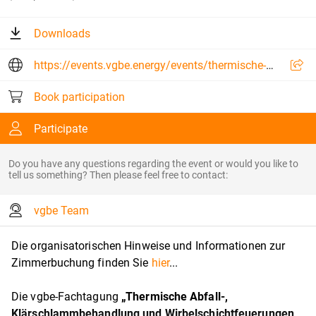
Downloads
https://events.vgbe.energy/events/thermische-abfall-klaerschlammbehandlung-und-wirbelschichtfeuerung-2025/24664/TG56T
Book participation
Participate
Do you have any questions regarding the event or would you like to
tell us something? Then please feel free to contact:
vgbe Team
Die organisatorischen Hinweise und Informationen zur
Zimmerbuchung finden Sie
hier
...
Die vgbe-Fachtagung
„Thermische Abfall-,
Klärschlammbehandlung und Wirbelschichtfeuerungen