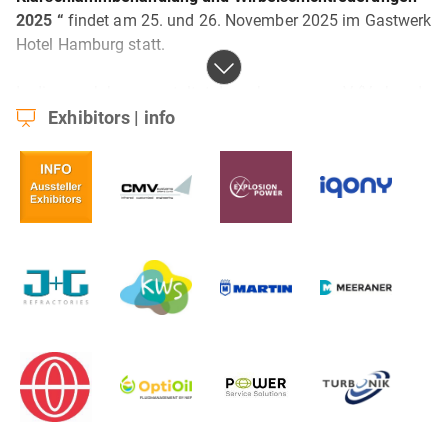
2025 “
findet am 25. und 26. November 2025 im Gastwerk
Hotel Hamburg statt.
In diesem Jahr veranstaltet der vgbe energy e.V (Verband
der Energieanlagen-Betreiber) zum fünften Mal diese
Exhibitors | info
Fachtagung, die sich mit dem Betrieb thermischer Anlagen
zur Nutzung von Reststoffen, Klärschlämmen und
Biomassen für die Dampf-, Strom- und Wärmeerzeugung
befasst. Die Veranstaltung bietet ein Forum für den
Erfahrungsaustausch von Betreibern, Herstellern und
Serviceanbietern zu Erkenntnissen, Entwicklungen und
Problemen im Bereich der Feuerungsanlagen. Dabei sollen
auch vorgeschaltete bzw. nachgelagerte Prozesse der
Brennstoffvor- bzw. Reststoffnachbereitung ebenso
beleuchtet werden wie Erfahrungen aus Anlagenbetrieb
und Instandhaltung. Vorträge u.a. über technische
Modifikationen, Anforderungen an Maßnahmen zur
Erreichung von Klimaschutzzielen sollen im Fokus stehen.