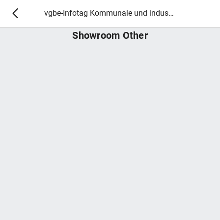
vgbe-Infotag Kommunale und industrielle Strom- / Wärmeerzeugung
Showroom Other