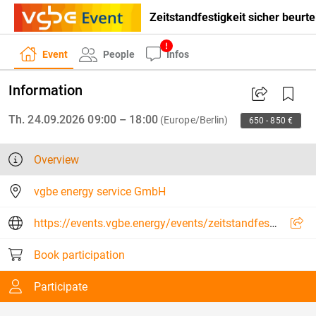
Event
People
Infos
Information
Th. 24.09.2026 09:00 – 18:00
(Europe/Berlin)
650 - 850 €
Overview
vgbe energy service GmbH
https://events.vgbe.energy/events/zeitstandfestigkeit-sicher-beurteilen-praxisworkshop-zur-gefuegeabdrucktechnik-vgbe-517-/30388/H6NAE
Book participation
Participate