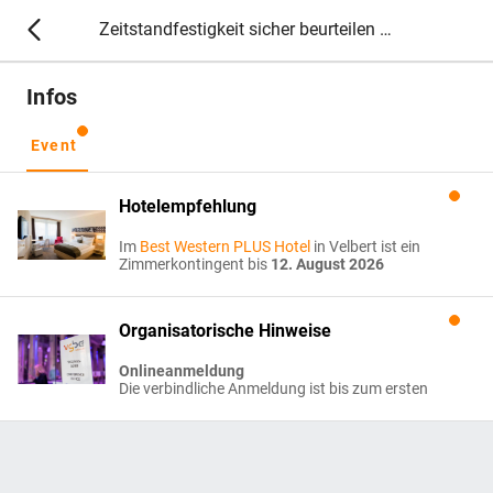
Zeitstandfestigkeit sicher beurteilen - Seminar zur Gefügeabdrucktechnik (VGBE 517) 2026
Infos
Event
Hotelempfehlung
Im
Best Western PLUS Hotel
in Velbert ist ein
Zimmerkontingent bis
12. August 2026
vorreserviert.
Bitte buchen Sie direkt im Hotel unter dem
Organisatorische Hinweise
Stichwort „vgbe“.
Best Western Plus Parkhotel Velbert
Onlineanmeldung
Günther-Weisenborn-Straße 7
Die verbindliche Anmeldung ist bis zum ersten
42549 Velbert
Veranstaltungstag online möglich unter:
https://register.vgbe.energy/80626/
e
info@parkhotel.nrw
t 02051 – 4920
Nach Eingang der Anmeldung erhalten Sie
von uns eine E-Mail-Bestätigung. Die