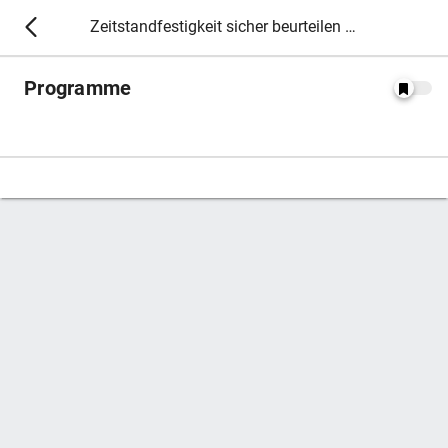
Zeitstandfestigkeit sicher beurteilen - Seminar zur Gefügeabdrucktechnik (VGBE 517) 2026
Programme